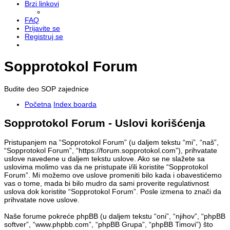
Brzi linkovi
FAQ
Prijavite se
Registruj se
Sopprotokol Forum
Budite deo SOP zajednice
Početna
Index boarda
Sopprotokol Forum - Uslovi korišćenja
Pristupanjem na “Sopprotokol Forum” (u daljem tekstu “mi”, “naš”,
“Sopprotokol Forum”, “https://forum.sopprotokol.com”), prihvatate
uslove navedene u daljem tekstu uslove. Ako se ne slažete sa
uslovima molimo vas da ne pristupate i/ili koristite “Sopprotokol
Forum”. Mi možemo ove uslove promeniti bilo kada i obavestićemo
vas o tome, mada bi bilo mudro da sami proverite regulativnost
uslova dok koristite “Sopprotokol Forum”. Posle izmena to znači da
prihvatate nove uslove.
Naše forume pokreće phpBB (u daljem tekstu “oni”, “njihov”, “phpBB
softver”, “www.phpbb.com”, “phpBB Grupa”, “phpBB Timovi”) što