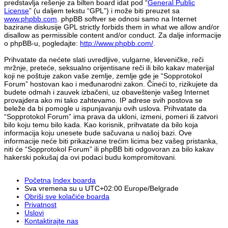
predstavlja rešenje za bilten board idat pod “
General Public
License
” (u daljem tekstu “GPL”) i može biti preuzet sa
www.phpbb.com
. phpBB softver se odnosi samo na Internet
bazirane diskusije GPL strictly forbids them in what we allow and/or
disallow as permissible content and/or conduct. Za dalje informacije
o phpBB-u, pogledajte:
http://www.phpbb.com/
.
Prihvatate da nećete slati uvredljive, vulgarne, kleveničke, reči
mržnje, preteće, seksualno orijentisane reči ili bilo kakav materijal
koji ne poštuje zakon vaše zemlje, zemlje gde je “Sopprotokol
Forum” hostovan kao i međunarodni zakon. Čineći to, rizikujete da
budete odmah i zauvek izbačeni, uz obaveštenje vašeg Internet
provajdera ako mi tako zahtevamo. IP adrese svih postova se
beleže da bi pomogle u ispunjavanju ovih uslova. Prihvatate da
“Sopprotokol Forum” ima prava da ukloni, izmeni, pomeri ili zatvori
bilo koju temu bilo kada. Kao korisnik, prihvatate da bilo koja
informacija koju unesete bude sačuvana u našoj bazi. Ove
informacije neće biti prikazivane trećim licima bez vašeg pristanka,
niti će “Sopprotokol Forum” ili phpBB biti odgovoran za bilo kakav
hakerski pokušaj da ovi podaci budu kompromitovani.
Početna
Index boarda
Sva vremena su u UTC+02:00 Europe/Belgrade
Obriši sve kolačiće boarda
Privatnost
Uslovi
Kontaktirajte nas