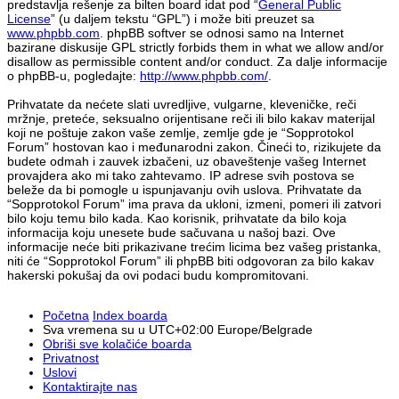
predstavlja rešenje za bilten board idat pod “
General Public
License
” (u daljem tekstu “GPL”) i može biti preuzet sa
www.phpbb.com
. phpBB softver se odnosi samo na Internet
bazirane diskusije GPL strictly forbids them in what we allow and/or
disallow as permissible content and/or conduct. Za dalje informacije
o phpBB-u, pogledajte:
http://www.phpbb.com/
.
Prihvatate da nećete slati uvredljive, vulgarne, kleveničke, reči
mržnje, preteće, seksualno orijentisane reči ili bilo kakav materijal
koji ne poštuje zakon vaše zemlje, zemlje gde je “Sopprotokol
Forum” hostovan kao i međunarodni zakon. Čineći to, rizikujete da
budete odmah i zauvek izbačeni, uz obaveštenje vašeg Internet
provajdera ako mi tako zahtevamo. IP adrese svih postova se
beleže da bi pomogle u ispunjavanju ovih uslova. Prihvatate da
“Sopprotokol Forum” ima prava da ukloni, izmeni, pomeri ili zatvori
bilo koju temu bilo kada. Kao korisnik, prihvatate da bilo koja
informacija koju unesete bude sačuvana u našoj bazi. Ove
informacije neće biti prikazivane trećim licima bez vašeg pristanka,
niti će “Sopprotokol Forum” ili phpBB biti odgovoran za bilo kakav
hakerski pokušaj da ovi podaci budu kompromitovani.
Početna
Index boarda
Sva vremena su u UTC+02:00 Europe/Belgrade
Obriši sve kolačiće boarda
Privatnost
Uslovi
Kontaktirajte nas