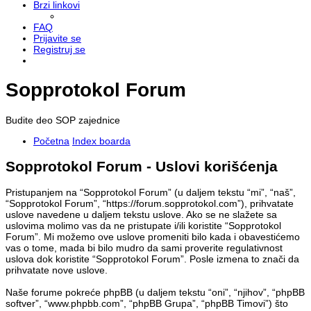
Brzi linkovi
FAQ
Prijavite se
Registruj se
Sopprotokol Forum
Budite deo SOP zajednice
Početna
Index boarda
Sopprotokol Forum - Uslovi korišćenja
Pristupanjem na “Sopprotokol Forum” (u daljem tekstu “mi”, “naš”,
“Sopprotokol Forum”, “https://forum.sopprotokol.com”), prihvatate
uslove navedene u daljem tekstu uslove. Ako se ne slažete sa
uslovima molimo vas da ne pristupate i/ili koristite “Sopprotokol
Forum”. Mi možemo ove uslove promeniti bilo kada i obavestićemo
vas o tome, mada bi bilo mudro da sami proverite regulativnost
uslova dok koristite “Sopprotokol Forum”. Posle izmena to znači da
prihvatate nove uslove.
Naše forume pokreće phpBB (u daljem tekstu “oni”, “njihov”, “phpBB
softver”, “www.phpbb.com”, “phpBB Grupa”, “phpBB Timovi”) što