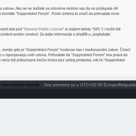
 uslove. Ako se ne slažete sa uslovima molimo vas da ne pristupate i/ili
 koristite “Sopprotokol Forum”. Posle izmena to znači da prihvatate nove
oard idat pod “
General Public License
” (u daljem tekstu “GPL”) i može biti
 content and/or conduct. Za dalje informacije o phpBB-u, pogledajte:
emlje, zemlje gde je “Sopprotokol Forum” hostovan kao i međunarodni zakon. Čineći
e u ispunjavanju ovih uslova. Prihvatate da “Sopprotokol Forum” ima prava da
e neće biti prikazivane trećim licima bez vašeg pristanka, niti će “Sopprotokol
i sve kolačiće boarda
Sva vremena su u UTC+02:00 Europe/Belgrade