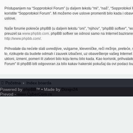
Pristupanjem na “Sopprotokol Forum” (u daljem tekstu “mi”, “naš”, “Sopprotokol F
koristite “Sopprotokol Forum”. Mi možemo ove uslove promeniti bilo kada i obav
uslove.
Naše forume pokreće phpBB (u daljem tekstu “oni”, “njihov”, “phpBB softver”, “
preuzet sa
www.phpbb.com
. phpBB softver se odnosi samo na Internet bazirane 
http://www.phpbb.com/
.
Prihvatate da nećete slati uvredljive, vulgarne, kleveničke, reči mržnje, preteć
to, rizikujete da budete odmah i zauvek izbačeni, uz obaveštenje vašeg Interne
ukloni, izmeni, pomeri ili zatvori bilo koju temu bilo kada. Kao korisnik, prihvat
Forum” ili phpBB biti odgovoran za bilo kakav hakerski pokušaj da ovi podaci 
Početna
Index boarda
Powered by
phpBB
™
• Made by
Dizajn24
Prevod -
www.CyberCom.rs