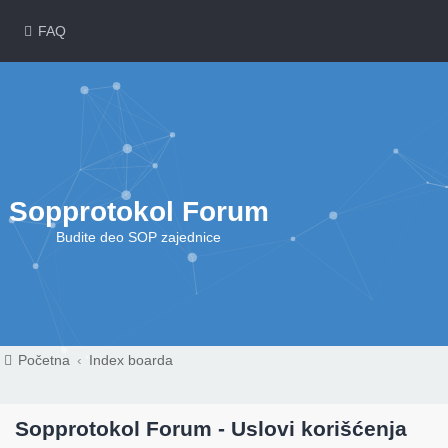
FAQ
Sopprotokol Forum
Budite deo SOP zajednice
Početna
Index boarda
Sopprotokol Forum - Uslovi korišćenja