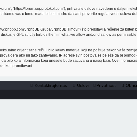
orum”, “https://forum.sopprotokol.com”), prihvatate uslove navedene u daljem tekstu
estićemo vas o tome, mada bi bilo mudro da sami proverite regulativnost uslova dok
www.phpbb.com”, “phpBB Grupa”, “phpBB Timovi”) što predstavlja rešenje za bilten b
diskusije GPL strictly forbids them in what we allow and/or disallow as permissible
e, seksualno orijentisane reči ili bilo kakav materijal koji ne poštuje zakon vaše z
t provajdera ako mi tako zahtevamo. IP adrese svih postova se beleže da bi pomogl
ate da bilo koja informacija koju unesete bude sačuvana u našoj bazi. Ove informacij
budu kompromitovani.
Kontaktirajte nas
Uslovi
Privatnost
Obriš