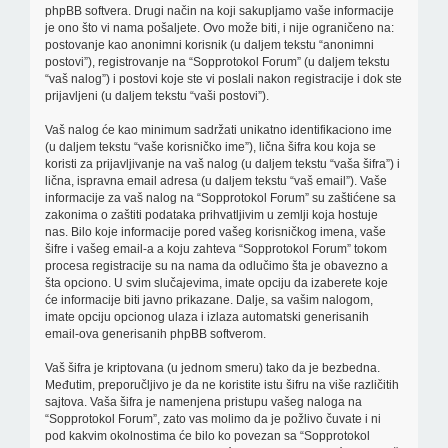
phpBB softvera. Drugi način na koji sakupljamo vaše informacije
je ono što vi nama pošaljete. Ovo može biti, i nije ograničeno na:
postovanje kao anonimni korisnik (u daljem tekstu “anonimni
postovi”), registrovanje na “Sopprotokol Forum” (u daljem tekstu
“vaš nalog”) i postovi koje ste vi poslali nakon registracije i dok ste
prijavljeni (u daljem tekstu “vaši postovi”).
Vaš nalog će kao minimum sadržati unikatno identifikaciono ime
(u daljem tekstu “vaše korisničko ime”), lična šifra kou koja se
koristi za prijavljivanje na vaš nalog (u daljem tekstu “vaša šifra”) i
lična, ispravna email adresa (u daljem tekstu “vaš email”). Vaše
informacije za vaš nalog na “Sopprotokol Forum” su zaštićene sa
zakonima o zaštiti podataka prihvatljivim u zemlji koja hostuje
nas. Bilo koje informacije pored vašeg korisničkog imena, vaše
šifre i vašeg email-a a koju zahteva “Sopprotokol Forum” tokom
procesa registracije su na nama da odlučimo šta je obavezno a
šta opciono. U svim slučajevima, imate opciju da izaberete koje
će informacije biti javno prikazane. Dalje, sa vašim nalogom,
imate opciju opcionog ulaza i izlaza automatski generisanih
email-ova generisanih phpBB softverom.
Vaš šifra je kriptovana (u jednom smeru) tako da je bezbedna.
Međutim, preporučljivo je da ne koristite istu šifru na više različitih
sajtova. Vaša šifra je namenjena pristupu vašeg naloga na
“Sopprotokol Forum”, zato vas molimo da je požlivo čuvate i ni
pod kakvim okolnostima će bilo ko povezan sa “Sopprotokol