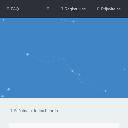
FAQ
Registruj se
Prijavite se
Početna
Index boarda