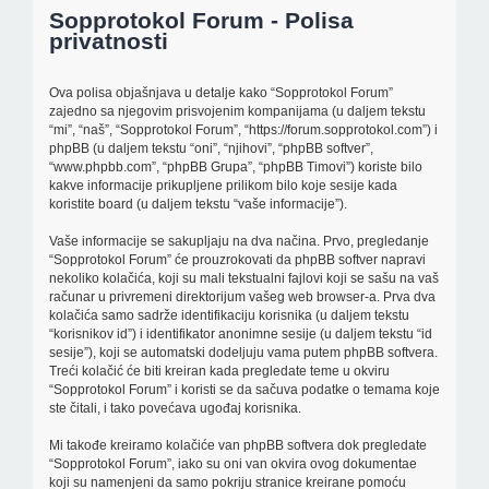
Sopprotokol Forum - Polisa
privatnosti
Ova polisa objašnjava u detalje kako “Sopprotokol Forum”
zajedno sa njegovim prisvojenim kompanijama (u daljem tekstu
“mi”, “naš”, “Sopprotokol Forum”, “https://forum.sopprotokol.com”) i
phpBB (u daljem tekstu “oni”, “njihovi”, “phpBB softver”,
“www.phpbb.com”, “phpBB Grupa”, “phpBB Timovi”) koriste bilo
kakve informacije prikupljene prilikom bilo koje sesije kada
koristite board (u daljem tekstu “vaše informacije”).
Vaše informacije se sakupljaju na dva načina. Prvo, pregledanje
“Sopprotokol Forum” će prouzrokovati da phpBB softver napravi
nekoliko kolačića, koji su mali tekstualni fajlovi koji se sašu na vaš
računar u privremeni direktorijum vašeg web browser-a. Prva dva
kolačića samo sadrže identifikaciju korisnika (u daljem tekstu
“korisnikov id”) i identifikator anonimne sesije (u daljem tekstu “id
sesije”), koji se automatski dodeljuju vama putem phpBB softvera.
Treći kolačić će biti kreiran kada pregledate teme u okviru
“Sopprotokol Forum” i koristi se da sačuva podatke o temama koje
ste čitali, i tako povećava ugođaj korisnika.
Mi takođe kreiramo kolačiće van phpBB softvera dok pregledate
“Sopprotokol Forum”, iako su oni van okvira ovog dokumentae
koji su namenjeni da samo pokriju stranice kreirane pomoću