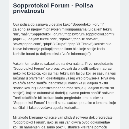
Sopprotokol Forum - Polisa
privatnosti
Ova polisa objašnjava u detalje kako “Sopprotokol Forum”
zajedno sa njegovim prisvojenim kompanijama (u daljem tekstu
“mi”, “naš”, “Sopprotokol Forum”, “https://forum.sopprotokol.com”) i
phpBB (u daljem tekstu “oni”, “njihovi”, “phpBB softver”,
“www.phpbb.com”, “phpBB Grupa”, “phpBB Timovi”) koriste bilo
kakve informacije prikupljene prilikom bilo koje sesije kada
koristite board (u daljem tekstu “vaše informacije”).
Vaše informacije se sakupljaju na dva načina. Prvo, pregledanje
“Sopprotokol Forum” će prouzrokovati da phpBB softver napravi
nekoliko kolačića, koji su mali tekstualni fajlovi koji se sašu na vaš
računar u privremeni direktorijum vašeg web browser-a. Prva dva
kolačića samo sadrže identifikaciju korisnika (u daljem tekstu
“korisnikov id”) i identifikator anonimne sesije (u daljem tekstu “id
sesije”), koji se automatski dodeljuju vama putem phpBB softvera.
Treći kolačić će biti kreiran kada pregledate teme u okviru
“Sopprotokol Forum” i koristi se da sačuva podatke o temama koje
ste čitali, i tako povećava ugođaj korisnika.
Mi takođe kreiramo kolačiće van phpBB softvera dok pregledate
“Sopprotokol Forum”, iako su oni van okvira ovog dokumentae
koji su namenjeni da samo pokriju stranice kreirane pomoću