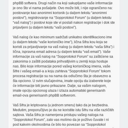
phpBB softvera. Drugi način na koji sakupljamo vaše informacije
je ono što vi nama pošaljete. Ovo može biti, i nije ograničeno na:
postovanje kao anonimni korisnik (u daljem tekstu “anonimni
postovi”), registrovanje na “Sopprotokol Forum” (u daljem tekstu
“vaš nalog”) i postovi koje ste vi poslali nakon registracije i dok ste
prijavljeni (u daljem tekstu “vaši postovi”).
Vaš nalog će kao minimum sadržati unikatno identifikaciono ime
(u daljem tekstu “vaše korisničko ime”), lična šifra kou koja se
koristi za prijavljivanje na vaš nalog (u daljem tekstu “vaša šifra”) i
lična, ispravna email adresa (u daljem tekstu “vaš email”). Vaše
informacije za vaš nalog na “Sopprotokol Forum” su zaštićene sa
zakonima o zaštiti podataka prihvatljivim u zemlji koja hostuje
nas. Bilo koje informacije pored vašeg korisničkog imena, vaše
šifre i vašeg email-a a koju zahteva “Sopprotokol Forum” tokom
procesa registracije su na nama da odlučimo šta je obavezno a
šta opciono. U svim slučajevima, imate opciju da izaberete koje
će informacije biti javno prikazane. Dalje, sa vašim nalogom,
imate opciju opcionog ulaza i izlaza automatski generisanih
email-ova generisanih phpBB softverom.
Vaš šifra je kriptovana (u jednom smeru) tako da je bezbedna.
Međutim, preporučljivo je da ne koristite istu šifru na više različitih
sajtova. Vaša šifra je namenjena pristupu vašeg naloga na
“Sopprotokol Forum”, zato vas molimo da je požlivo čuvate i ni
pod kakvim okolnostima će bilo ko povezan sa “Sopprotokol