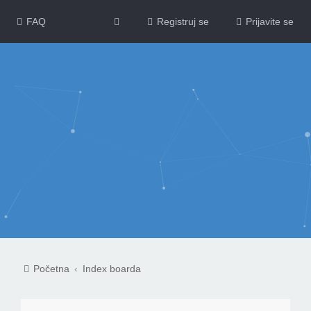
FAQ
Registruj se
Prijavite se
Početna
Index boarda