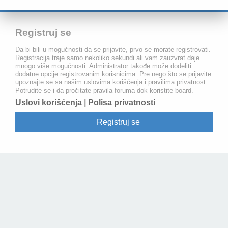
Registruj se
Da bi bili u mogućnosti da se prijavite, prvo se morate registrovati.
Registracija traje samo nekoliko sekundi ali vam zauzvrat daje
mnogo više mogućnosti. Administrator takođe može dodeliti
dodatne opcije registrovanim korisnicima. Pre nego što se prijavite
upoznajte se sa našim uslovima korišćenja i pravilima privatnost.
Potrudite se i da pročitate pravila foruma dok koristite board.
Uslovi korišćenja
|
Polisa privatnosti
Registruj se