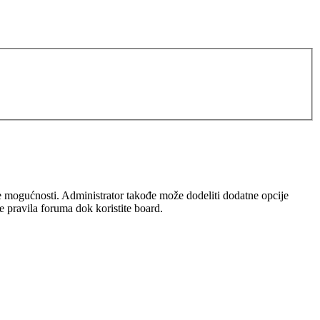
iše mogućnosti. Administrator takođe može dodeliti dodatne opcije
te pravila foruma dok koristite board.