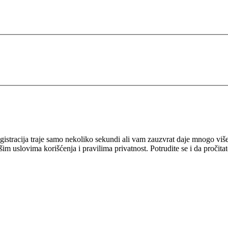
 Registracija traje samo nekoliko sekundi ali vam zauzvrat daje mnogo v
šim uslovima korišćenja i pravilima privatnost. Potrudite se i da pročita