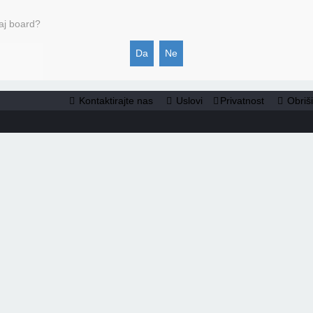
vaj board?
Kontaktirajte nas
Uslovi
Privatnost
Obriš