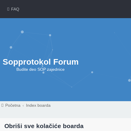
FAQ
Sopprotokol Forum
Budite deo SOP zajednice
Početna
Index boarda
Obriši sve kolačiće boarda