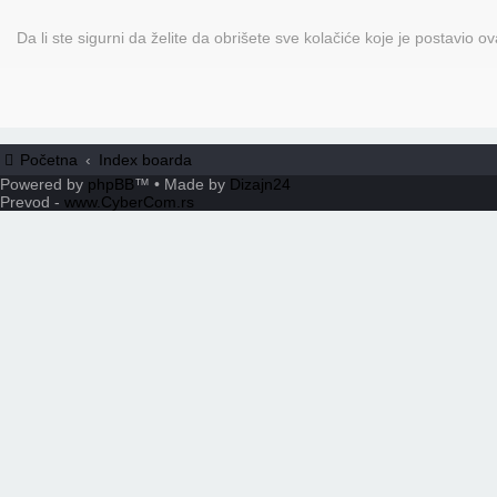
Da li ste sigurni da želite da obrišete sve kolačiće koje je postavio o
Početna
Index boarda
Powered by
phpBB
™
• Made by
Dizajn24
Prevod -
www.CyberCom.rs