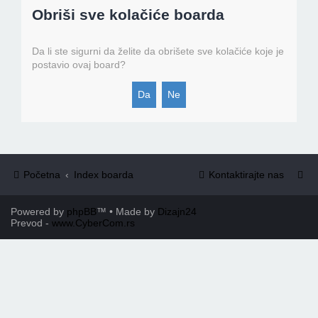
Obriši sve kolačiće boarda
Da li ste sigurni da želite da obrišete sve kolačiće koje je
postavio ovaj board?
Početna
Index boarda
Kontaktirajte nas
Powered by
phpBB
™
• Made by
Dizajn24
Prevod -
www.CyberCom.rs