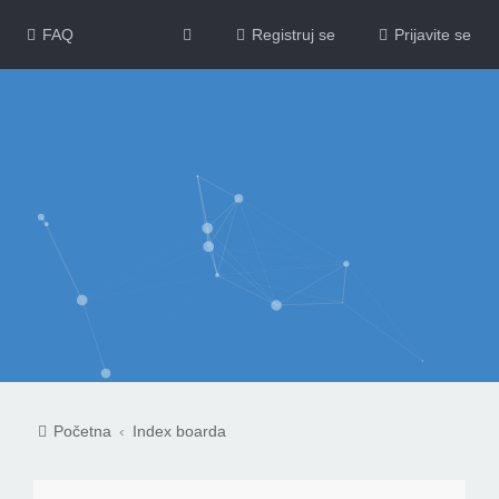
FAQ
Registruj se
Prijavite se
Početna
Index boarda