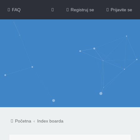
FAQ
Registruj se
Prijavite se
Početna
Index boarda