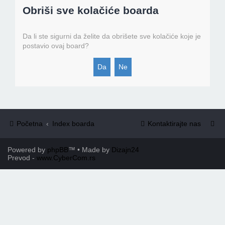
Obriši sve kolačiće boarda
Da li ste sigurni da želite da obrišete sve kolačiće koje je
postavio ovaj board?
Početna
Index boarda
Kontaktirajte nas
Powered by
phpBB
™
• Made by
Dizajn24
Prevod -
www.CyberCom.rs