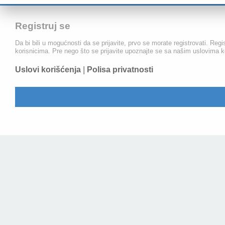
Registruj se
Da bi bili u mogućnosti da se prijavite, prvo se morate registrovati. Re
korisnicima. Pre nego što se prijavite upoznajte se sa našim uslovima kor
Uslovi korišćenja
|
Polisa privatnosti