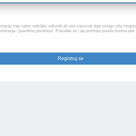
gistracija traje samo nekoliko sekundi ali vam zauzvrat daje mnogo više moguć
išćenja i pravilima privatnost. Potrudite se i da pročitate pravila foruma dok 
Registruj se