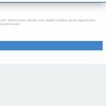
nosti. Administrator takođe može dodeliti dodatne opcije registrovanim
koristite board.