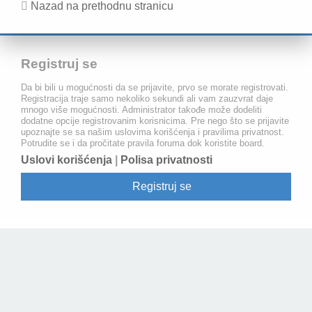
Nazad na prethodnu stranicu
Registruj se
Da bi bili u mogućnosti da se prijavite, prvo se morate registrovati.
Registracija traje samo nekoliko sekundi ali vam zauzvrat daje
mnogo više mogućnosti. Administrator takođe može dodeliti
dodatne opcije registrovanim korisnicima. Pre nego što se prijavite
upoznajte se sa našim uslovima korišćenja i pravilima privatnost.
Potrudite se i da pročitate pravila foruma dok koristite board.
Uslovi korišćenja
|
Polisa privatnosti
Registruj se