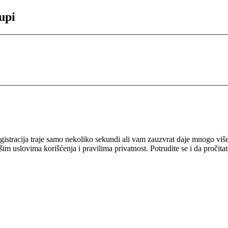
rupi
 Registracija traje samo nekoliko sekundi ali vam zauzvrat daje mnogo v
šim uslovima korišćenja i pravilima privatnost. Potrudite se i da pročita