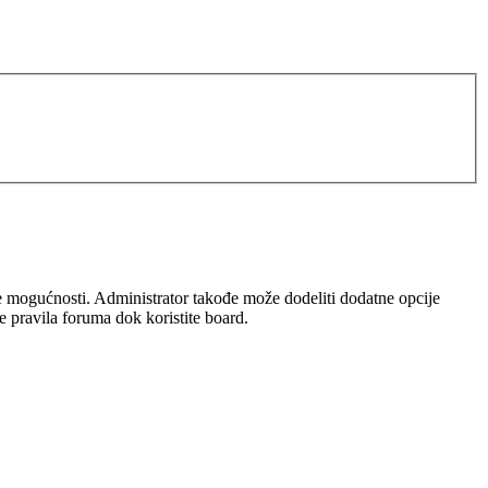
iše mogućnosti. Administrator takođe može dodeliti dodatne opcije
te pravila foruma dok koristite board.