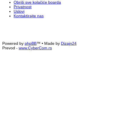
Obriši sve kolačiće boarda
Privatnost
Uslovi
Kontaktirajte nas
Powered by
phpBB
™
• Made by
Dizajn24
Prevod -
www.CyberCom.rs