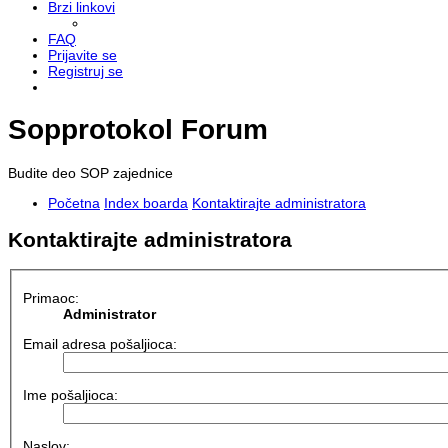
Brzi linkovi
FAQ
Prijavite se
Registruj se
Sopprotokol Forum
Budite deo SOP zajednice
Početna
Index boarda
Kontaktirajte administratora
Kontaktirajte administratora
Primaoc:
Administrator
Email adresa pošaljioca:
Ime pošaljioca:
Naslov: