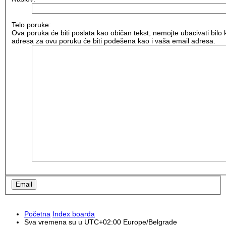
Telo poruke:
Ova poruka će biti poslata kao običan tekst, nemojte ubacivati bil
adresa za ovu poruku će biti podešena kao i vaša email adresa.
Početna
Index boarda
Sva vremena su u UTC+02:00 Europe/Belgrade