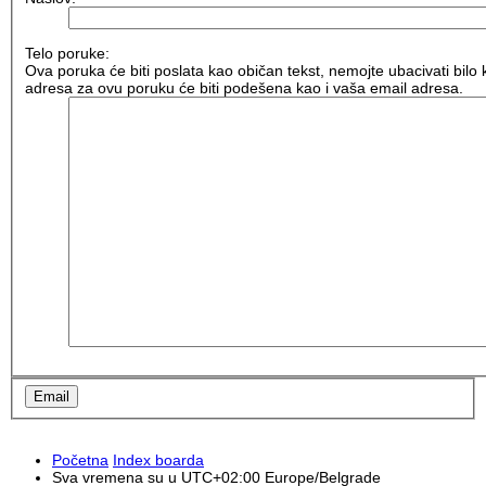
Telo poruke:
Ova poruka će biti poslata kao običan tekst, nemojte ubacivati bil
adresa za ovu poruku će biti podešena kao i vaša email adresa.
Početna
Index boarda
Sva vremena su u UTC+02:00 Europe/Belgrade