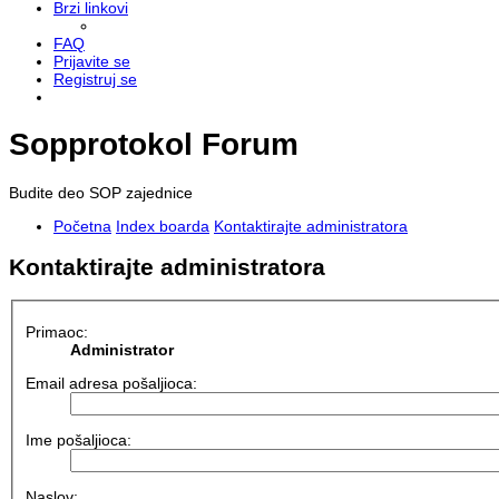
Brzi linkovi
FAQ
Prijavite se
Registruj se
Sopprotokol Forum
Budite deo SOP zajednice
Početna
Index boarda
Kontaktirajte administratora
Kontaktirajte administratora
Primaoc:
Administrator
Email adresa pošaljioca:
Ime pošaljioca:
Naslov: