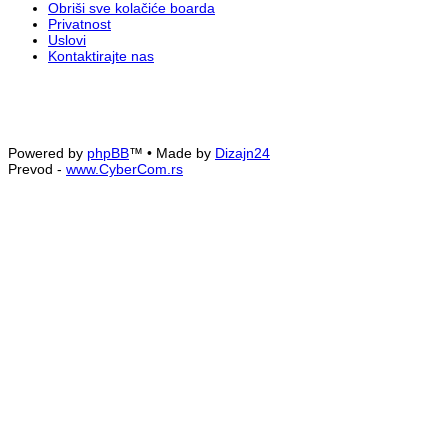
Obriši sve kolačiće boarda
Privatnost
Uslovi
Kontaktirajte nas
Powered by
phpBB
™
• Made by
Dizajn24
Prevod -
www.CyberCom.rs