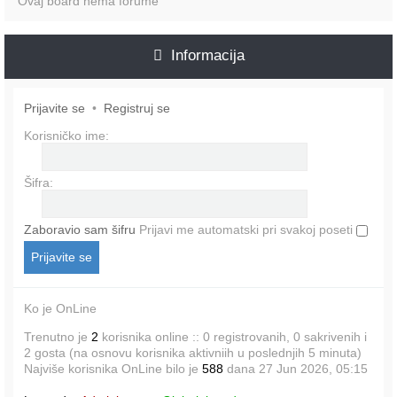
Ovaj board nema forume
Informacija
Prijavite se
•
Registruj se
Korisničko ime:
Šifra:
Zaboravio sam šifru
Prijavi me automatski pri svakoj poseti
Ko je OnLine
Trenutno je
2
korisnika online :: 0 registrovanih, 0 sakrivenih i
2 gosta (na osnovu korisnika aktivniih u poslednjih 5 minuta)
Najviše korisnika OnLine bilo je
588
dana 27 Jun 2026, 05:15