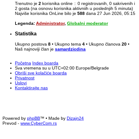
Trenutno je
2
korisnika online :: 0 registrovanih, 0 sakrivenih i
2 gosta (na osnovu korisnika aktivniih u poslednjih 5 minuta)
Najviše korisnika OnLine bilo je
588
dana 27 Jun 2026, 05:15
Legenda:
Administrator
,
Globalni moderator
Statistika
Ukupno postova
8
• Ukupno tema
4
• Ukupno članova
20
•
Naš najnoviji član je
samardzicdina
Početna
Index boarda
Sva vremena su u UTC+02:00 Europe/Belgrade
Obriši sve kolačiće boarda
Privatnost
Uslovi
Kontaktirajte nas
Powered by
phpBB
™
• Made by
Dizajn24
Prevod -
www.CyberCom.rs