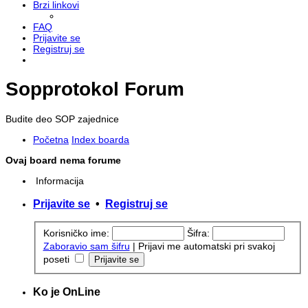
Brzi linkovi
FAQ
Prijavite se
Registruj se
Sopprotokol Forum
Budite deo SOP zajednice
Početna
Index boarda
Ovaj board nema forume
Informacija
Prijavite se
•
Registruj se
Korisničko ime:
Šifra:
Zaboravio sam šifru
|
Prijavi me automatski pri svakoj
poseti
Ko je OnLine