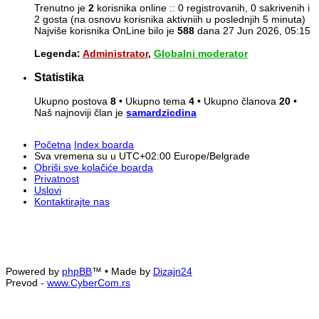
Trenutno je
2
korisnika online :: 0 registrovanih, 0 sakrivenih i
2 gosta (na osnovu korisnika aktivniih u poslednjih 5 minuta)
Najviše korisnika OnLine bilo je
588
dana 27 Jun 2026, 05:15
Legenda:
Administrator
,
Globalni moderator
Statistika
Ukupno postova
8
• Ukupno tema
4
• Ukupno članova
20
•
Naš najnoviji član je
samardzicdina
Početna
Index boarda
Sva vremena su u UTC+02:00 Europe/Belgrade
Obriši sve kolačiće boarda
Privatnost
Uslovi
Kontaktirajte nas
Powered by
phpBB
™
• Made by
Dizajn24
Prevod -
www.CyberCom.rs