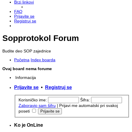
Brzi linkovi
FAQ
Prijavite se
Registruj se
Sopprotokol Forum
Budite deo SOP zajednice
Početna
Index boarda
Ovaj board nema forume
Informacija
Prijavite se
•
Registruj se
Korisničko ime:
Šifra:
Zaboravio sam šifru
|
Prijavi me automatski pri svakoj
poseti
Ko je OnLine