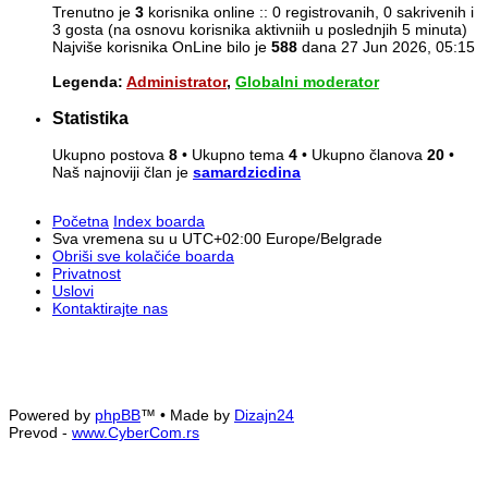
Trenutno je
3
korisnika online :: 0 registrovanih, 0 sakrivenih i
3 gosta (na osnovu korisnika aktivniih u poslednjih 5 minuta)
Najviše korisnika OnLine bilo je
588
dana 27 Jun 2026, 05:15
Legenda:
Administrator
,
Globalni moderator
Statistika
Ukupno postova
8
• Ukupno tema
4
• Ukupno članova
20
•
Naš najnoviji član je
samardzicdina
Početna
Index boarda
Sva vremena su u UTC+02:00 Europe/Belgrade
Obriši sve kolačiće boarda
Privatnost
Uslovi
Kontaktirajte nas
Powered by
phpBB
™
• Made by
Dizajn24
Prevod -
www.CyberCom.rs