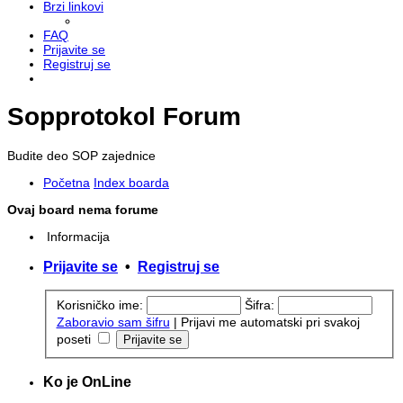
Brzi linkovi
FAQ
Prijavite se
Registruj se
Sopprotokol Forum
Budite deo SOP zajednice
Početna
Index boarda
Ovaj board nema forume
Informacija
Prijavite se
•
Registruj se
Korisničko ime:
Šifra:
Zaboravio sam šifru
|
Prijavi me automatski pri svakoj
poseti
Ko je OnLine